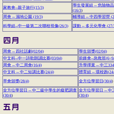
學生發展組 -- 危險物
家教會--親子旅行(15/3)
(16/3
)
周會 -- 濕地公園 (19/3)
輔導組 -- 中四學習營 (23
科學組--中一級第二次聯校視像(26/3)
課動 -- 多元化學會 (27/
周會 -- 四社話劇(02/04)
學生頒獎(02/04)
中文科--中一詩歌朗誦比賽(03/04)
前鋒會--急救班(6~9/
周會 -- 中二周會(16/4)
升學擇業 -- 中三334
中文科 -- 中二短講比賽(24/4)
體育組 -- 環校跑(24/
早會頒獎(28/4)
全方位學習日(30/4
)
全方位學習日 -- 中二級中學生的癡肥調查
全方位學習日 -- 中
(30/4
)
(30/4)