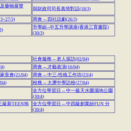
品及藥物展覽
與財政司司長真情對話(18/3)
~27/3)
周會 -- 四社話劇(26/3)
升學組--中五升學講座(香港三育書院)
3)
(30/3)
社會服務 -- 老人探訪(02/04)
4)
周會 -- 才藝表演(16/04)
家長會(21/04)
周會 -- 中三-性格工作坊(23/4)
04)
校務 -- 大瀝中學訪校(27/04)
全方位學習日 -- 中一級天水圍濕地公園
(30/4)
三級新TEEN地
全方位學習日 -- 中四級創業紛FUN 分
(30/4)