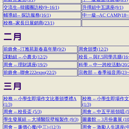
交流生--韓國團訪校(9~16/1)
升擇組中五講座(9/1)
輔導組-- 探訪服務(16/1)
中一級--AC CAMP(18~2
校務--家長日展銷商(23/1)
前鋒會--汀雅苑新春嘉年華(9/2)
周會頒獎(12/2)
課動組 -- 小農夫(12/2)
校長 -- 與F.5同學共膳(16~
周會 -- 理財講座(19/2)
科學 -- 中一跨校活動(20/2
前鋒會--聯會222expo
(22/2)
宗教部 -- 春季福音周(23~2
校務 -- 小學生即場作文比賽頒獎禮A
校務 -- 小學生即場作
(1/3)
(1/3)
周會 -- 校長盃 (5/3)
周會 -- 中五平班領唱 (5/
學生發展組 -- 大埔醫院壁報製作 (9/3)
圖書館 -- 3月份書展 (10/
周會 -- 廉價心魔(中三) (12/3)
周會 -- 激勵人生講座(中四)