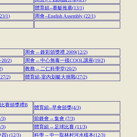
體育組--賽艇推廣(13/1)
3/1)
周會--English Assembly (22/1)
周會 -- 鋒彩頒獎禮 2009(12/2)
20/2)
周會 -- 中心無毒一樣COOL講座(19/2)
)
教務 -- 二仁科學堂(20/2)
7/2)
體育組-室內划艇大挑戰(27/2)
文比賽頒獎禮B
體育組--早會頒獎(4/3)
3)
前鋒會 -- 集會 (7/3)
3)
體育組 -- 足球比賽 (11/3)
 (12/3)
科學 -- 中一取林村河水樣本(12/3)