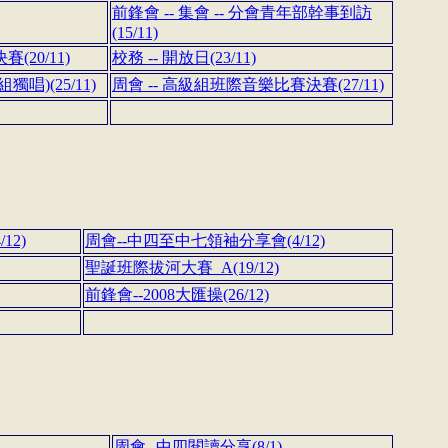
前鋒會 -- 集會 -- 分會青年部幹事到訪
(15/11)
(20/11)
校務 -- 開放日(23/11)
獨唱)(25/11)
周會 -- 高級組班際音樂比賽決賽(27/11)
12)
周會--中四至中七領袖分享會(4/12)
聖誕班際拔河大賽_A(19/12)
前鋒會--2008大匯操(26/12)
周會--中四閱讀分享(8/1)